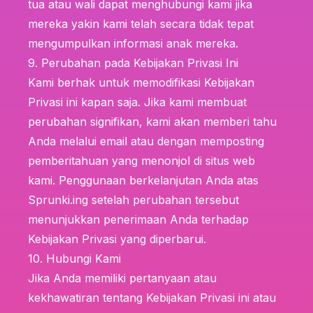
tua atau wali dapat menghubungi kami jika
mereka yakin kami telah secara tidak tepat
mengumpulkan informasi anak mereka.
9. Perubahan pada Kebijakan Privasi Ini
Kami berhak untuk memodifikasi Kebijakan
Privasi ini kapan saja. Jika kami membuat
perubahan signifikan, kami akan memberi tahu
Anda melalui email atau dengan memposting
pemberitahuan yang menonjol di situs web
kami. Penggunaan berkelanjutan Anda atas
Sprunki.ing setelah perubahan tersebut
menunjukkan penerimaan Anda terhadap
Kebijakan Privasi yang diperbarui.
10. Hubungi Kami
Jika Anda memiliki pertanyaan atau
kekhawatiran tentang Kebijakan Privasi ini atau