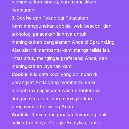
meningkatkan kinerja, dan memastikan
keamanan.
3. Cookie dan Teknologi Pelacakan
Kami menggunakan cookie, web beacon, dan
teknologi pelacakan lainnya untuk
meningkatkan pengalaman Anda di Sprunki.ing.
Alat-alat ini membantu kami menganalisis lalu
lintas situs, mengingat preferensi Anda, dan
meningkatkan layanan kami.
Cookie
: File data kecil yang disimpan di
perangkat Anda yang membantu kami
memahami bagaimana Anda berinteraksi
dengan situs kami dan meningkatkan
pengalaman browsing Anda.
Analitik
: Kami menggunakan layanan pihak
ketiga (misalnya, Google Analytics) untuk