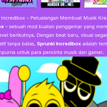
Incredibox – Petualangan Membuat Musik Krea
ox
– sebuah mod buatan penggemar yang me
evel berikutnya. Dengan beat baru, visual segar
tif tanpa batas,
Sprunki Incredibox
adalah te
purna untuk para pencinta musik dan gamer.