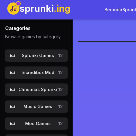
sprunki
.ing
Beranda
Sprun
Categories
Browse games by category
Sprunki In
Sprunki Games
12
Main Sek
Incredibox Mod
12
Christmas Sprunki
12
Music Games
12
Mod Games
12