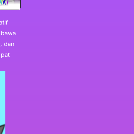
tif
mbawa
, dan
mpat