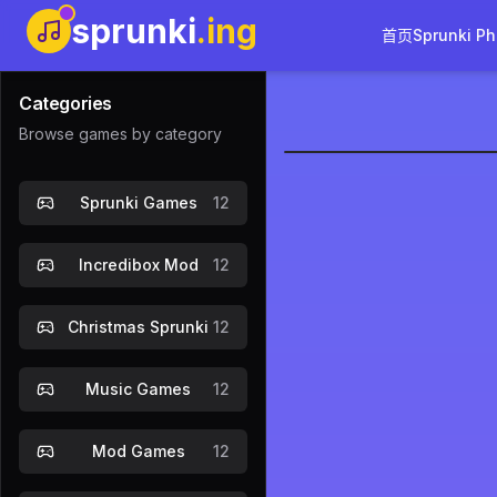
sprunki
.ing
首页
Sprunki Ph
Categories
Browse games by category
Sprunki In
Sprunki Games
12
立即开
Incredibox Mod
12
Christmas Sprunki
12
Music Games
12
Mod Games
12