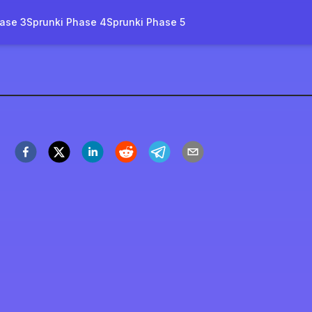
ase 3
Sprunki Phase 4
Sprunki Phase 5
credibox
玩