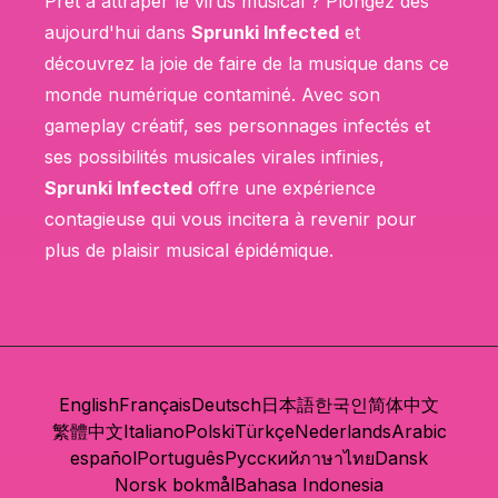
Prêt à attraper le virus musical ? Plongez dès
aujourd'hui dans
Sprunki Infected
et
découvrez la joie de faire de la musique dans ce
monde numérique contaminé. Avec son
gameplay créatif, ses personnages infectés et
ses possibilités musicales virales infinies,
Sprunki Infected
offre une expérience
contagieuse qui vous incitera à revenir pour
plus de plaisir musical épidémique.
English
Français
Deutsch
日本語
한국인
简体中文
繁體中文
Italiano
Polski
Türkçe
Nederlands
Arabic
español
Português
Русский
ภาษาไทย
Dansk
Norsk bokmål
Bahasa Indonesia