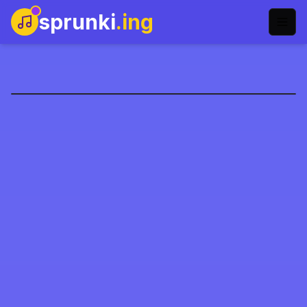
sprunki
.ing
Sprunki Infected
Jouer maintenant