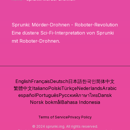
Sprunki: Mörder-Drohnen - Roboter-Revolution
Eine düstere Sci-Fi-Interpretation von Sprunki
mit Roboter-Drohnen.
English
Français
Deutsch
日本語
한국인
简体中文
繁體中文
Italiano
Polski
Türkçe
Nederlands
Arabic
español
Português
Русский
ภาษาไทย
Dansk
Norsk bokmål
Bahasa Indonesia
Terms of Service
Privacy Policy
© 2024 sprunki.ing. All rights reserved.