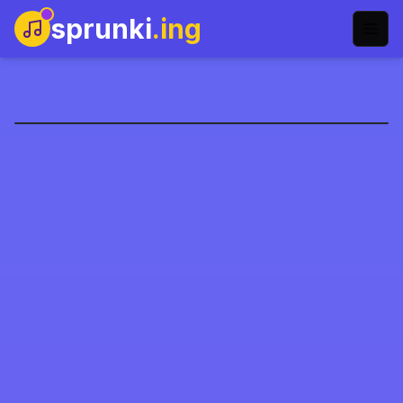
sprunki
.ing
Sprunki: Mörder-
Drohnen
Jetzt spielen