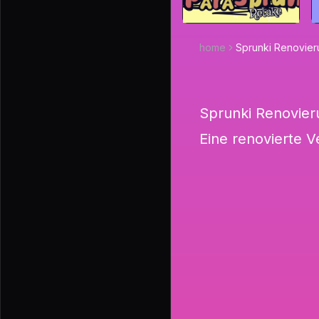
home
Sprunki Renovie
Sprunki Renovier
Eine renovierte 