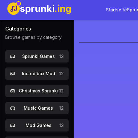
sprunki
.ing
Startseite
Spru
Categories
Browse games by category
Sprunki Re
Sprunki Games
12
Jetzt 
Incredibox Mod
12
Christmas Sprunki
12
Music Games
12
Mod Games
12