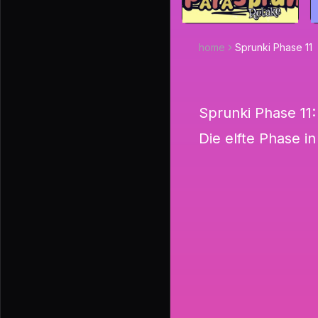
home
Sprunki Phase 11
Sprunki Phase 11:
Die elfte Phase i