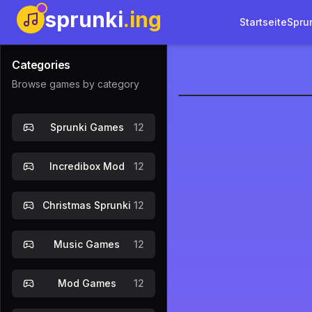
sprunki
.ing
Startseite
Spru
Categories
Browse games by category
Sprunki Ph
Sprunki Games
12
Jetzt spie
Incredibox Mod
12
Christmas Sprunki
12
Music Games
12
Mod Games
12