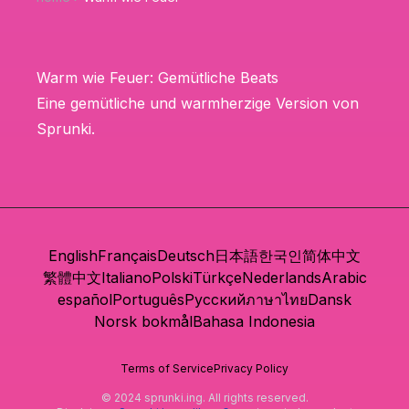
Warm wie Feuer: Gemütliche Beats
Eine gemütliche und warmherzige Version von
Sprunki.
English
Français
Deutsch
日本語
한국인
简体中文
繁體中文
Italiano
Polski
Türkçe
Nederlands
Arabic
español
Português
Русский
ภาษาไทย
Dansk
Norsk bokmål
Bahasa Indonesia
Terms of Service
Privacy Policy
© 2024 sprunki.ing. All rights reserved.