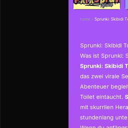
home
Sprunki: Skibidi To
Sprunki: Skibidi To
Was ist Sprunki: S
Sprunki: Skibidi T
das zwei virale S
Abenteuer begleit
Toilet eintaucht.
S
mit skurrilen He
stundenlang unte
Wenn du anfängs