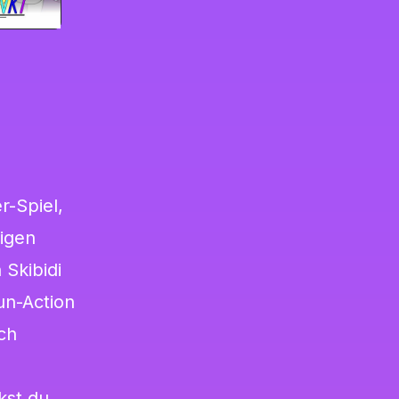
r-Spiel,
tigen
 Skibidi
n-Action
ch
kst du