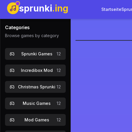
sprunki
.ing
Startseite
Spru
Categories
Browse games by category
Sprunki: Ski
Sprunki Games
12
Je
Incredibox Mod
12
Christmas Sprunki
12
Music Games
12
Mod Games
12