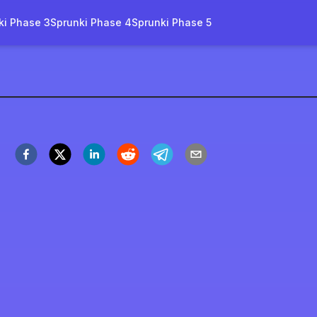
ki Phase 3
Sprunki Phase 4
Sprunki Phase 5
 Sprunki Dandy's World Mod
Играть сейчас