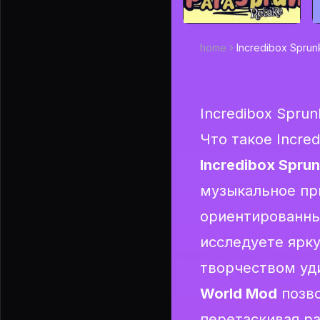
home
Incredibox Sprun
Incredibox Sprun
Что такое Incred
Incredibox Spru
музыкальное пр
ориентированны
исследуете ярку
творчеством уд
World Mod
позво
перетаскивая р