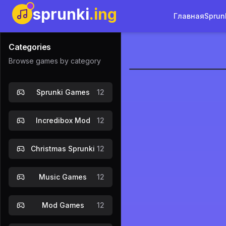
sprunki
.ing
Главная
Sprun
Categories
Browse games by category
Incredibox
Sprunki Games
12
Incredibox Mod
12
Christmas Sprunki
12
Music Games
12
Mod Games
12