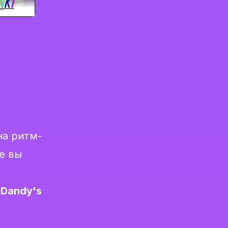
на ритм-
е вы
 Dandy's