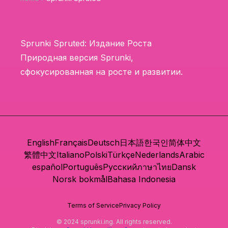
Sprunki Spruted: Издание Роста
Природная версия Sprunki,
сфокусированная на росте и развитии.
English
Français
Deutsch
日本語
한국인
简体中文
繁體中文
Italiano
Polski
Türkçe
Nederlands
Arabic
español
Português
Русский
ภาษาไทย
Dansk
Norsk bokmål
Bahasa Indonesia
Terms of Service
Privacy Policy
© 2024 sprunki.ing. All rights reserved.