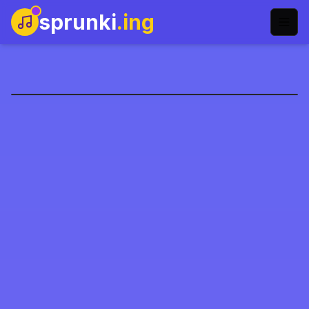
sprunki
.ing
Sprunki Spruted
Играть сейчас