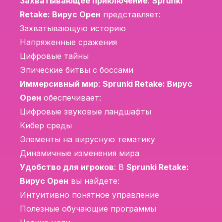
Захватывающее приключение
:
Sprunki
Retake: Вирус Орен
представляет:
Захватывающую историю
Напряженные сражения
Цифровые тайны
Эпические битвы с боссами
Иммерсивный мир
:
Sprunki Retake: Вирус
Орен
обеспечивает:
Цифровые звуковые ландшафты
Кибер среды
Элементы на вирусную тематику
Динамичные изменения мира
Удобство для игроков
: В
Sprunki Retake:
Вирус Орен
вы найдете:
Интуитивно понятное управление
Полезные обучающие программы