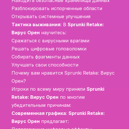
Находить безопасные хранилища данных
Разблокировать испорченные области
Открывать системные улучшения
Тактика выживания
: В
Sprunki Retake:
Вирус Орен
научитесь:
Сражаться с вирусными врагами
Решать цифровые головоломки
Собирать фрагменты данных
Улучшать свои способности
Почему вам нравится Sprunki Retake: Вирус
Орен?
Игроки по всему миру приняли
Sprunki
Retake: Вирус Орен
по многим
убедительным причинам:
Современная графика
:
Sprunki Retake:
Вирус Орен
предлагает: