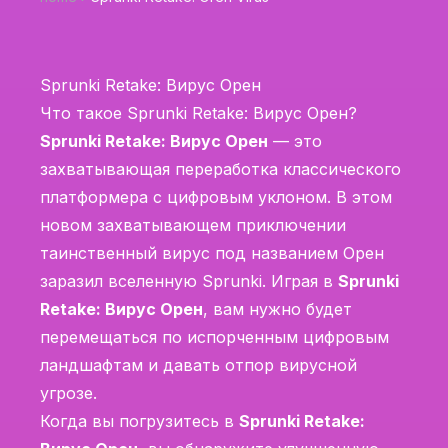
Sprunki Retake: Вирус Орен
Что такое Sprunki Retake: Вирус Орен?
Sprunki Retake: Вирус Орен
— это
захватывающая переработка классического
платформера с цифровым уклоном. В этом
новом захватывающем приключении
таинственный вирус под названием Орен
заразил вселенную Sprunki. Играя в
Sprunki
Retake: Вирус Орен
, вам нужно будет
перемещаться по испорченным цифровым
ландшафтам и давать отпор вирусной
угрозе.
Когда вы погрузитесь в
Sprunki Retake: