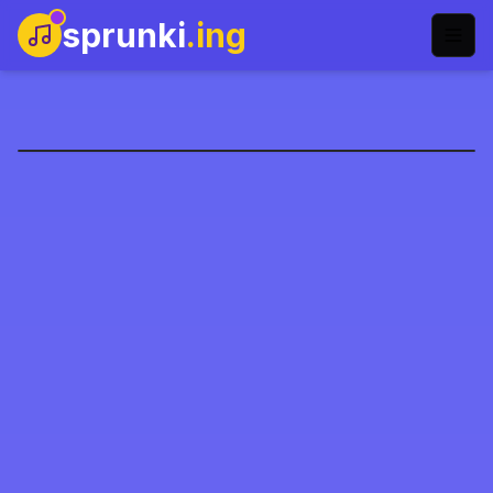
sprunki
.ing
Sprunki Retake: Oren
Virus
Играть сейчас