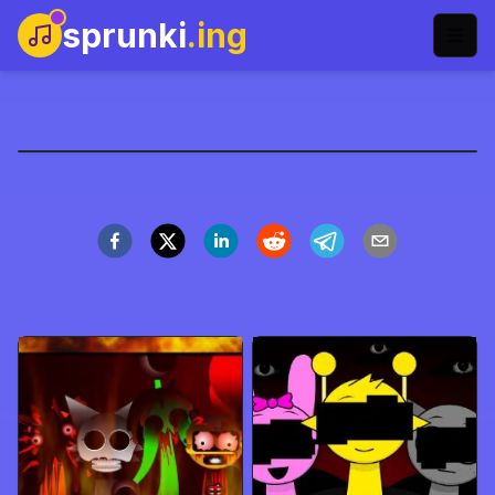
sprunki
.ing
Sprunki But Everyone
Gyat
Играть сейчас