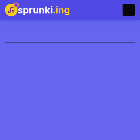
sprunki
.ing
Sprunki Infected
Играть сейчас