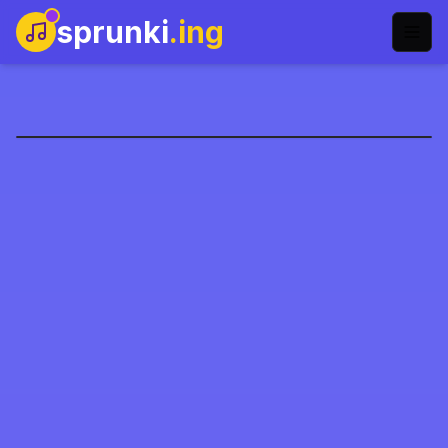
sprunki
.ing
Sprunki: Mr. Fun
Computers
Играть сейчас