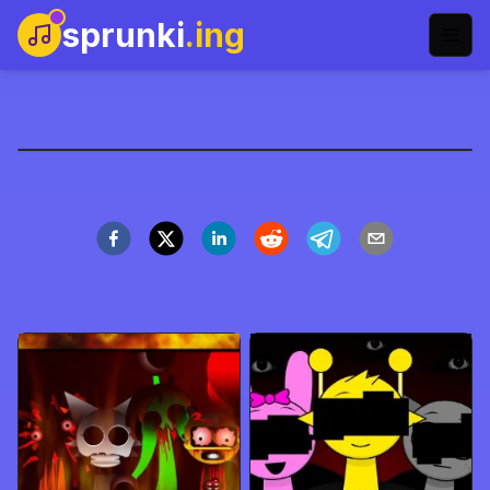
sprunki
.ing
Sprunked
Jogar Agora