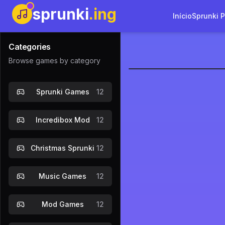
sprunki
.ing
Início
Sprunki 
Categories
Browse games by category
Sprunki Fas
Sprunki Games
12
Jogar Agor
Incredibox Mod
12
Christmas Sprunki
12
Music Games
12
Mod Games
12