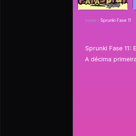
home
Sprunki Fase 11
Sprunki Fase 11:
A décima primeir