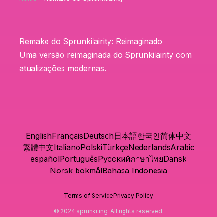
Remake do Sprunkilairity: Reimaginado
Uma versão reimaginada do Sprunkilairity com
atualizações modernas.
English
Français
Deutsch
日本語
한국인
简体中文
繁體中文
Italiano
Polski
Türkçe
Nederlands
Arabic
español
Português
Русский
ภาษาไทย
Dansk
Norsk bokmål
Bahasa Indonesia
Terms of Service
Privacy Policy
© 2024 sprunki.ing. All rights reserved.