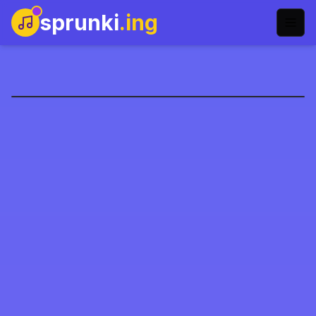
sprunki
.ing
Remake do
Sprunkilairity
Jogar Agora