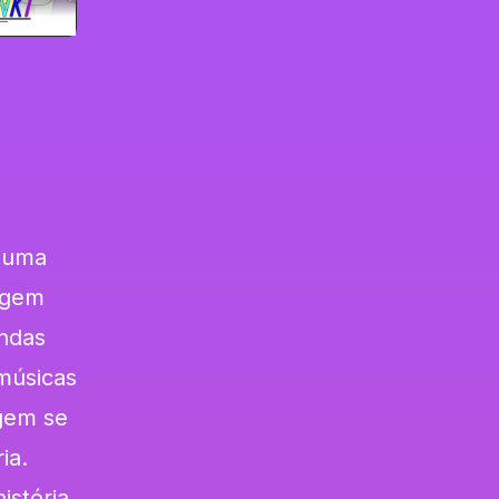
 uma
dagem
ndas
 músicas
agem se
ia.
istória