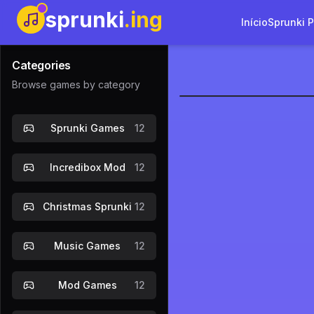
sprunki
.ing
Início
Sprunki 
Categories
Browse games by category
Sprunki Lo
Sprunki Games
12
Jogar Ag
Incredibox Mod
12
Christmas Sprunki
12
Music Games
12
Mod Games
12