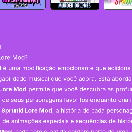
d
d
Lore Mod?
d
é uma modificação emocionante que adiciona
jogabilidade musical que você adora. Esta abor
 Lore Mod
permite que você descubra as profu
o de seus personagens favoritos enquanto cria
r
Sprunki Lore Mod
, a história de cada person
 de animações especiais e sequências de histór
 Mod
, cada som e batida contam parte de uma h