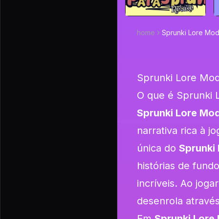
home
Sprunki Lore Mo
Sprunki Lore Mo
O que é Sprunki 
Sprunki Lore Mo
narrativa rica à 
única do
Sprunki
histórias de fund
incríveis. Ao joga
desenrola através
Em
Sprunki Lore