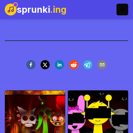
sprunki
.ing
Hora de Brincar do
Sprunki
Jogar Agora