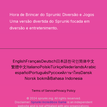
Hora de Brincar do Sprunki: Diversão e Jogos
Uma versão divertida do Sprunki focada em
diversão e entretenimento.
English
Français
Deutsch
日本語
한국인
简体中文
繁體中文
Italiano
Polski
Türkçe
Nederlands
Arabic
español
Português
Русский
ภาษาไทย
Dansk
Norsk bokmål
Bahasa Indonesia
Terms of Service
Privacy Policy
© 2024 sprunki.ing. All rights reserved.
Disclaimer:
Sprunki Incredibox Game
is an independent
website and is not affiliated with any organizations.