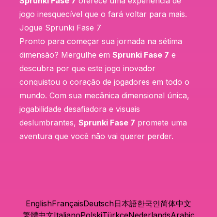
Sprunki Fase 7
oferece uma experiência de
jogo inesquecível que o fará voltar para mais.
Jogue Sprunki Fase 7
Pronto para começar sua jornada na sétima
dimensão? Mergulhe em
Sprunki Fase 7
e
descubra por que este jogo inovador
conquistou o coração de jogadores em todo o
mundo. Com sua mecânica dimensional única,
jogabilidade desafiadora e visuais
deslumbrantes,
Sprunki Fase 7
promete uma
aventura que você não vai querer perder.
English
Français
Deutsch
日本語
한국인
简体中文
繁體中文
Italiano
Polski
Türkçe
Nederlands
Arabic