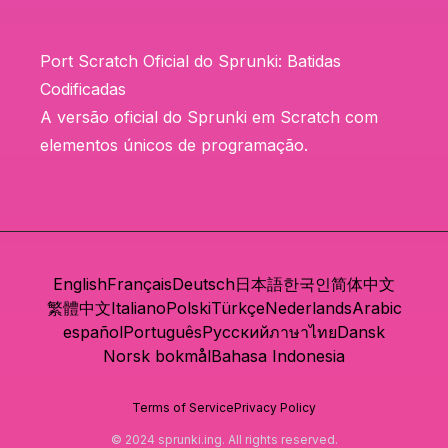
Port Scratch Oficial do Sprunki: Batidas
Codificadas
A versão oficial do Sprunki em Scratch com
elementos únicos de programação.
English
Français
Deutsch
日本語
한국인
简体中文
繁體中文
Italiano
Polski
Türkçe
Nederlands
Arabic
español
Português
Русский
ภาษาไทย
Dansk
Norsk bokmål
Bahasa Indonesia
Terms of Service
Privacy Policy
© 2024 sprunki.ing. All rights reserved.