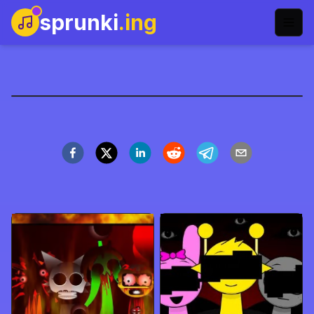
sprunki
.ing
Port Scratch Oficial do
Sprunki
Jogar Agora