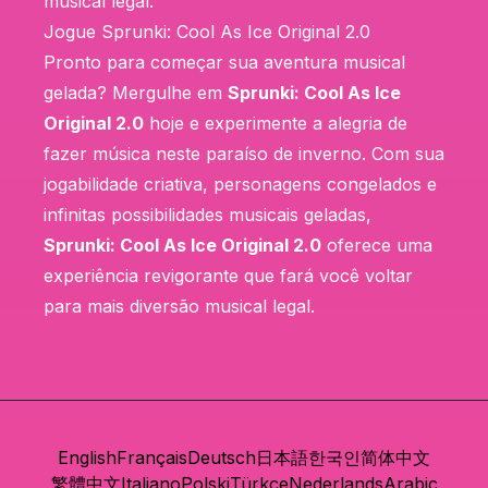
musical legal.
Jogue Sprunki: Cool As Ice Original 2.0
Pronto para começar sua aventura musical
gelada? Mergulhe em
Sprunki: Cool As Ice
Original 2.0
hoje e experimente a alegria de
fazer música neste paraíso de inverno. Com sua
jogabilidade criativa, personagens congelados e
infinitas possibilidades musicais geladas,
Sprunki: Cool As Ice Original 2.0
oferece uma
experiência revigorante que fará você voltar
para mais diversão musical legal.
English
Français
Deutsch
日本語
한국인
简体中文
繁體中文
Italiano
Polski
Türkçe
Nederlands
Arabic