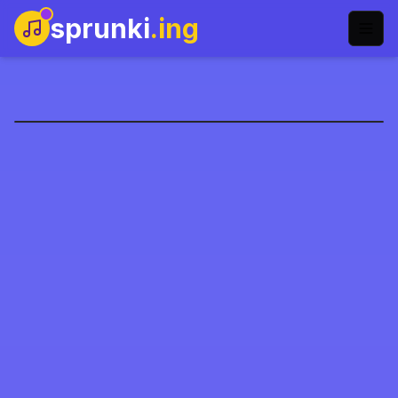
sprunki
.ing
Sprunki: Cool As Ice
Original 2.0
Jogar Agora