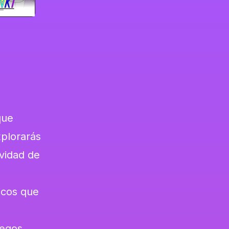
que
xplorarás
vidad de
icos que
uegos