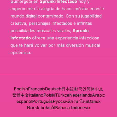
Sumérgete en
Sprunki Infectado
hoy y
experimenta la alegría de hacer música en este
mundo digital contaminado. Con su jugabilidad
creativa, personajes infectados e infinitas
posibilidades musicales virales,
Sprunki
Infectado
ofrece una experiencia infecciosa
que te hará volver por más diversión musical
epidémica.
English
Français
Deutsch
日本語
한국인
简体中文
繁體中文
Italiano
Polski
Türkçe
Nederlands
Arabic
español
Português
Русский
ภาษาไทย
Dansk
Norsk bokmål
Bahasa Indonesia