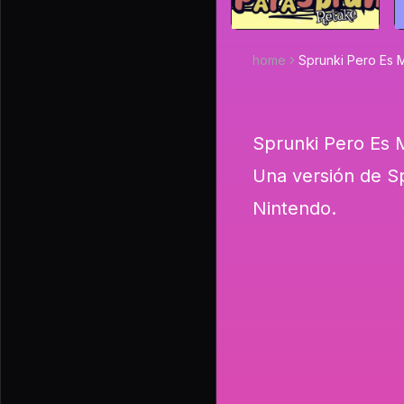
home
Sprunki Pero Es 
Sprunki Pero Es 
Una versión de S
Nintendo.