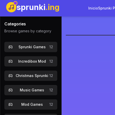
sprunki
.ing
Inicio
Sprunki 
Categories
Browse games by category
Sprunki Pe
Sprunki Games
12
Jugar
Incredibox Mod
12
Christmas Sprunki
12
Music Games
12
Mod Games
12