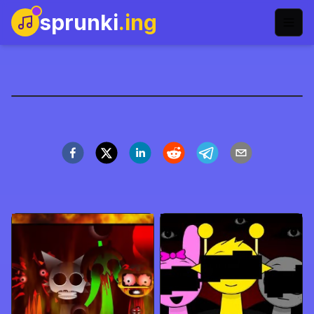
sprunki
.ing
Sprunki: Cool As Ice
Original 2.0
Jugar Ahora