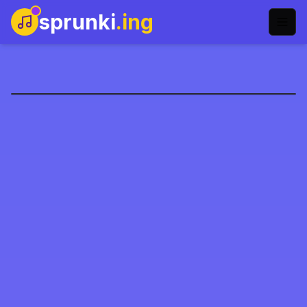
sprunki
.ing
Sprunki Hyperblast
Jugar Ahora