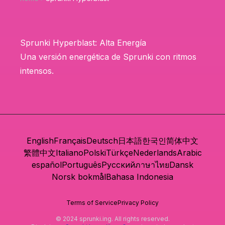
Sprunki Hyperblast: Alta Energía
Una versión energética de Sprunki con ritmos
intensos.
English
Français
Deutsch
日本語
한국인
简体中文
繁體中文
Italiano
Polski
Türkçe
Nederlands
Arabic
español
Português
Русский
ภาษาไทย
Dansk
Norsk bokmål
Bahasa Indonesia
Terms of Service
Privacy Policy
© 2024 sprunki.ing. All rights reserved.