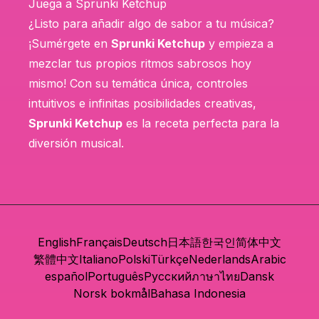
Juega a Sprunki Ketchup
¿Listo para añadir algo de sabor a tu música?
¡Sumérgete en
Sprunki Ketchup
y empieza a
mezclar tus propios ritmos sabrosos hoy
mismo! Con su temática única, controles
intuitivos e infinitas posibilidades creativas,
Sprunki Ketchup
es la receta perfecta para la
diversión musical.
English
Français
Deutsch
日本語
한국인
简体中文
繁體中文
Italiano
Polski
Türkçe
Nederlands
Arabic
español
Português
Русский
ภาษาไทย
Dansk
Norsk bokmål
Bahasa Indonesia