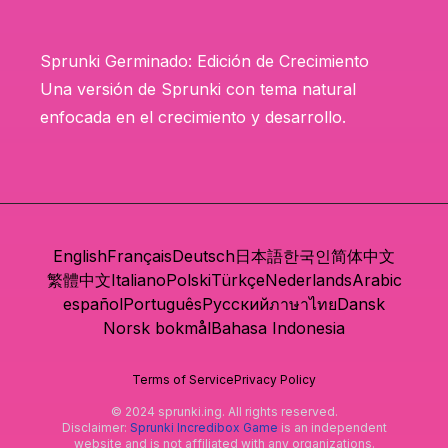
Sprunki Germinado: Edición de Crecimiento
Una versión de Sprunki con tema natural
enfocada en el crecimiento y desarrollo.
English
Français
Deutsch
日本語
한국인
简体中文
繁體中文
Italiano
Polski
Türkçe
Nederlands
Arabic
español
Português
Русский
ภาษาไทย
Dansk
Norsk bokmål
Bahasa Indonesia
Terms of Service
Privacy Policy
© 2024 sprunki.ing. All rights reserved.
Disclaimer:
Sprunki Incredibox Game
is an independent
website and is not affiliated with any organizations.