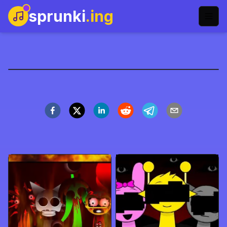
sprunki
.ing
Sprunki Germinado
Jugar Ahora