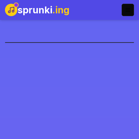
sprunki
.ing
Sprunki X Rejecz
Jugar Ahora