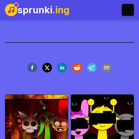
sprunki
.ing
Sprunkilairity 2.0
Jugar Ahora