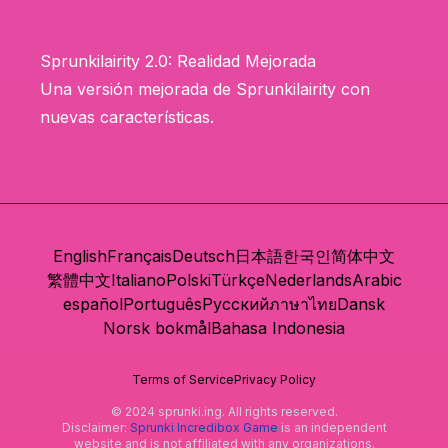
Sprunkilairity 2.0: Realidad Mejorada
Una versión mejorada de Sprunkilairity con
nuevas características.
English
Français
Deutsch
日本語
한국인
简体中文
繁體中文
Italiano
Polski
Türkçe
Nederlands
Arabic
español
Português
Русский
ภาษาไทย
Dansk
Norsk bokmål
Bahasa Indonesia
Terms of Service
Privacy Policy
© 2024 sprunki.ing. All rights reserved.
Disclaimer:
Sprunki Incredibox Game
is an independent
website and is not affiliated with any organizations.