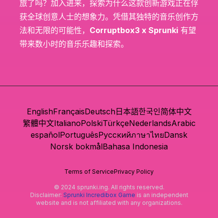
旅了吗？加入进来，探索为什么这款创新游戏正在俘
获全球创意人士的想象力。凭借其独特的音乐创作方
法和无限的可能性，
Corruptbox3 x Sprunki
有望
带来数小时的音乐乐趣和探索。
English
Français
Deutsch
日本語
한국인
简体中文
繁體中文
Italiano
Polski
Türkçe
Nederlands
Arabic
español
Português
Русский
ภาษาไทย
Dansk
Norsk bokmål
Bahasa Indonesia
Terms of Service
Privacy Policy
© 2024 sprunki.ing. All rights reserved.
Disclaimer:
Sprunki Incredibox Game
is an independent
website and is not affiliated with any organizations.