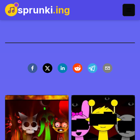
sprunki
.ing
Corruptbox3 x Sprunki
立即开玩