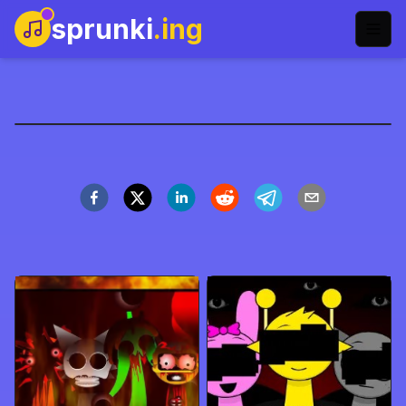
sprunki
.ing
Sprunki Christmas
立即开玩