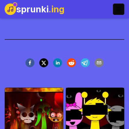
sprunki
.ing
Sprunki x Dandy's World
立即开玩