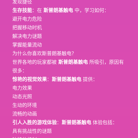
发现捷径
生存技能
：在
斯普朗基触电
中，学习如何：
避开电力危险
把握移动时机
解决电力谜题
掌握能量流动
为什么你喜欢斯普朗基触电？
世界各地的玩家都被
斯普朗基触电
所吸引，原因有
很多：
惊艳的视觉效果
：
斯普朗基触电
提供：
电力效果
动态光照
生动的环境
流畅的动画
引人入胜的游戏体验
：
斯普朗基触电
体验包括：
具有挑战性的谜题