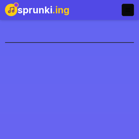
sprunki
.ing
Sprunki Mustard
立即开玩