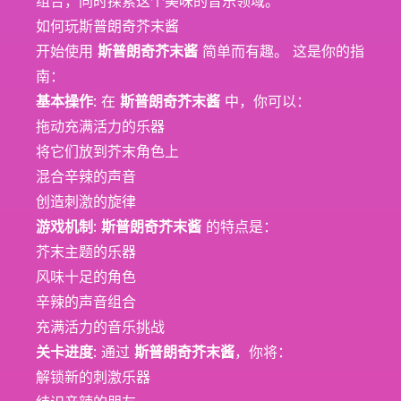
组合，同时探索这个美味的音乐领域。
如何玩斯普朗奇芥末酱
开始使用
斯普朗奇芥末酱
简单而有趣。 这是你的指
南：
基本操作
: 在
斯普朗奇芥末酱
中，你可以：
拖动充满活力的乐器
将它们放到芥末角色上
混合辛辣的声音
创造刺激的旋律
游戏机制
:
斯普朗奇芥末酱
的特点是：
芥末主题的乐器
风味十足的角色
辛辣的声音组合
充满活力的音乐挑战
关卡进度
: 通过
斯普朗奇芥末酱
，你将：
解锁新的刺激乐器