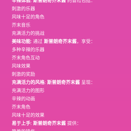
辛辣体验
:
斯普朗奇芥末酱
的冒险包括：
刺激的乐器
风味十足的角色
芥末音乐
充满活力的挑战
美味功能
: 通过
斯普朗奇芥末酱
，享受：
多种辛辣的乐器
芥末角色互动
风味效果
刺激的奖励
充满活力的风格
:
斯普朗奇芥末酱
呈现：
充满活力的图形
辛辣的动画
芥末角色
风味十足的效果
易于上手
:
斯普朗奇芥末酱
提供：