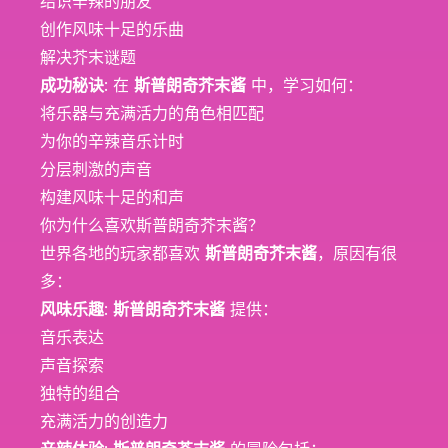
结识辛辣的朋友
创作风味十足的乐曲
解决芥末谜题
成功秘诀
: 在
斯普朗奇芥末酱
中，学习如何：
将乐器与充满活力的角色相匹配
为你的辛辣音乐计时
分层刺激的声音
构建风味十足的和声
你为什么喜欢斯普朗奇芥末酱？
世界各地的玩家都喜欢
斯普朗奇芥末酱
，原因有很
多：
风味乐趣
:
斯普朗奇芥末酱
提供：
音乐表达
声音探索
独特的组合
充满活力的创造力