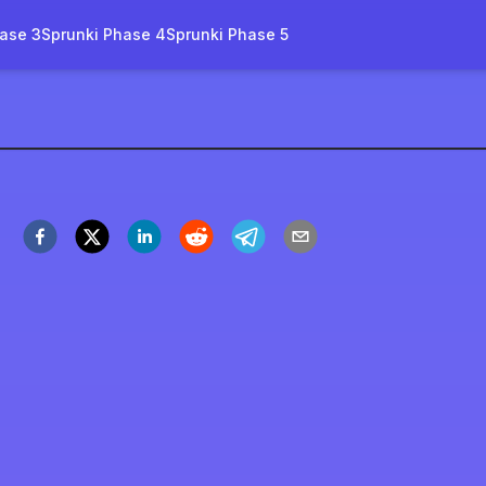
ase 3
Sprunki Phase 4
Sprunki Phase 5
ol As Ice Original 2.0
立即开玩