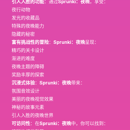
引人入胜的功能
：通过
Sprunki：夜晚
，享受：
夜行动物
发光的收藏品
特殊的夜晚能力
隐藏的秘密
富有挑战性的冒险
：
Sprunki：夜晚
呈现：
精巧的关卡设计
渐进的难度
夜晚主题的障碍
奖励丰厚的探索
沉浸式体验
：
Sprunki：夜晚
带来：
氛围音效设计
美丽的夜晚视觉效果
神秘的故事元素
引人入胜的夜晚世界
可访问性
：在
Sprunki：夜晚
中，你可以找到：