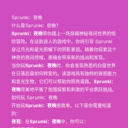
Sprunki：夜晚
什么是Sprunki：夜晚？
Sprunki：夜晚
带你踏上一场穿越神秘夜间世界的惊
险冒险。在这款迷人的游戏中，你将引导 Sprunki
穿过月光和星光照耀下的阴影景观。随着你探索这个
神奇的夜间领域，黑暗会带来新的挑战和发现。
当你玩
Sprunki：夜晚
时，你会发现熟悉的白昼世界
在日落后是如何转变的。该游戏具有独特的夜视能力
和发光生物，它们可以帮助你照亮道路。
Sprunki：
夜晚
完美地平衡了氛围探索和刺激的平台跳跃挑战。
如何玩 Sprunki：夜晚
开始玩
Sprunki：夜晚
很简单。以下是你需要知道
的：
夜视
：在
Sprunki：夜晚
中，你可以：