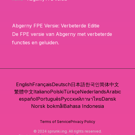
Abgerny FPE Versie: Verbeterde Editie
De FPE versie van Abgerny met verbeterde
functies en geluiden.
English
Français
Deutsch
日本語
한국인
简体中文
繁體中文
Italiano
Polski
Türkçe
Nederlands
Arabic
español
Português
Русский
ภาษาไทย
Dansk
Norsk bokmål
Bahasa Indonesia
Terms of Service
Privacy Policy
© 2024 sprunki.ing. All rights reserved.