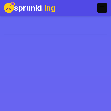
sprunki
.ing
Abgerny FPE Versie
Speel Nu