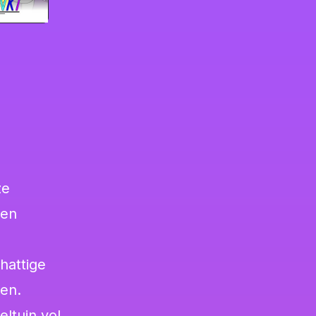
ze
 en
hattige
sen.
ltuin vol