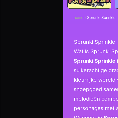
home
Sprunki Sprinkle
Sprunki Sprinkle
Wat is Sprunki Sp
Sprunki Sprinkle
i
suikerachtige dra
kleurrijke wereld
snoepgoed same
melodieën compon
personages met s
Wanneer je
Sprun