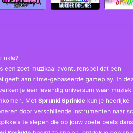
rinkle?
s een zoet muzikaal avonturenspel dat een
ai geeft aan ritme-gebaseerde gameplay. In de
 verken je een levendig universum waar muziek
nkomen. Met
Sprunki Sprinkle
kun je heerlijke
eren door verschillende instrumenten naar sc
pikkels te slepen die op jouw zoete beats dan
ki Sprinkle
begint te spelen, ontdek je een spee