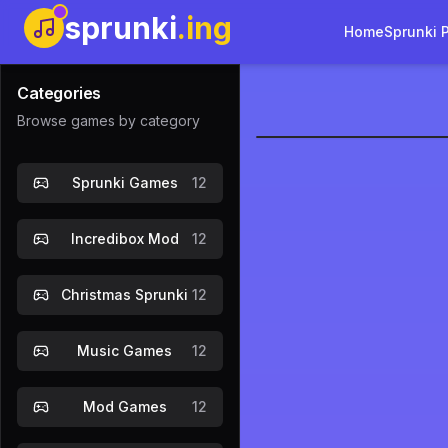
sprunki
.ing
Home
Sprunki 
Categories
Browse games by category
Sprunki Sp
Sprunki Games
12
Speel N
Incredibox Mod
12
Christmas Sprunki
12
Music Games
12
Mod Games
12