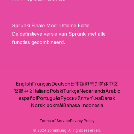
Sprunki Finale Mod: Ultieme Editie
De definitieve versie van Sprunki met alle
functies gecombineerd.
English
Français
Deutsch
日本語
한국인
简体中文
繁體中文
Italiano
Polski
Türkçe
Nederlands
Arabic
español
Português
Русский
ภาษาไทย
Dansk
Norsk bokmål
Bahasa Indonesia
Terms of Service
Privacy Policy
© 2024 sprunki.ing. All rights reserved.