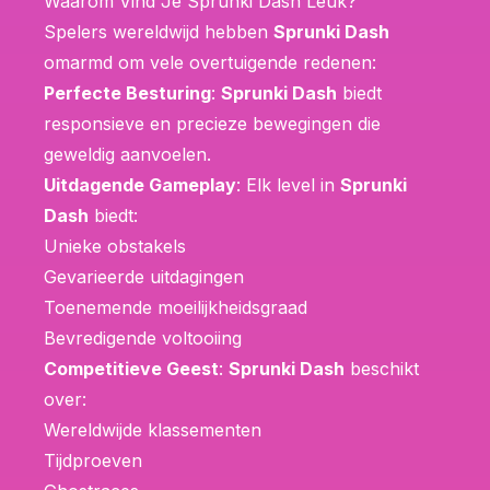
Waarom Vind Je Sprunki Dash Leuk?
Spelers wereldwijd hebben
Sprunki Dash
omarmd om vele overtuigende redenen:
Perfecte Besturing
:
Sprunki Dash
biedt
responsieve en precieze bewegingen die
geweldig aanvoelen.
Uitdagende Gameplay
: Elk level in
Sprunki
Dash
biedt:
Unieke obstakels
Gevarieerde uitdagingen
Toenemende moeilijkheidsgraad
Bevredigende voltooiing
Competitieve Geest
:
Sprunki Dash
beschikt
over:
Wereldwijde klassementen
Tijdproeven