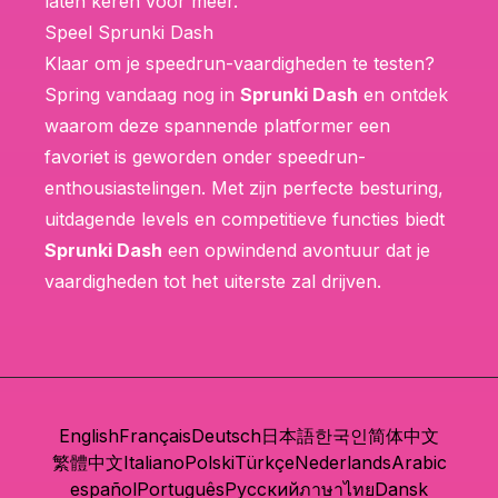
laten keren voor meer.
Speel Sprunki Dash
Klaar om je speedrun-vaardigheden te testen?
Spring vandaag nog in
Sprunki Dash
en ontdek
waarom deze spannende platformer een
favoriet is geworden onder speedrun-
enthousiastelingen. Met zijn perfecte besturing,
uitdagende levels en competitieve functies biedt
Sprunki Dash
een opwindend avontuur dat je
vaardigheden tot het uiterste zal drijven.
English
Français
Deutsch
日本語
한국인
简体中文
繁體中文
Italiano
Polski
Türkçe
Nederlands
Arabic
español
Português
Русский
ภาษาไทย
Dansk