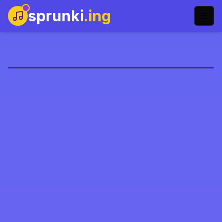
sprunki
.ing
Sprunki Dash
Speel Nu