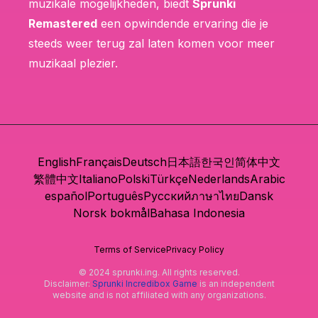
muzikale mogelijkheden, biedt
Sprunki
Remastered
een opwindende ervaring die je
steeds weer terug zal laten komen voor meer
muzikaal plezier.
English
Français
Deutsch
日本語
한국인
简体中文
繁體中文
Italiano
Polski
Türkçe
Nederlands
Arabic
español
Português
Русский
ภาษาไทย
Dansk
Norsk bokmål
Bahasa Indonesia
Terms of Service
Privacy Policy
© 2024 sprunki.ing. All rights reserved.
Disclaimer:
Sprunki Incredibox Game
is an independent
website and is not affiliated with any organizations.