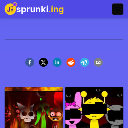
sprunki
.ing
Sprunki Remastered
Speel Nu