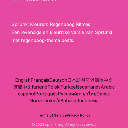
Sprunki Kleuren: Regenboog Ritmes
Een levendige en kleurrijke versie van Sprunki
met regenboog-thema beats.
English
Français
Deutsch
日本語
한국인
简体中文
繁體中文
Italiano
Polski
Türkçe
Nederlands
Arabic
español
Português
Русский
ภาษาไทย
Dansk
Norsk bokmål
Bahasa Indonesia
Terms of Service
Privacy Policy
© 2024 sprunki.ing. All rights reserved.