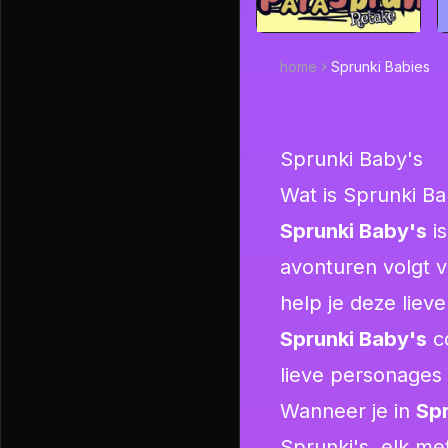
home
Sprunki Babies
Sprunki Baby's
Wat is Sprunki Ba
Sprunki Baby's
is
avonturen volgt v
help je deze liev
Sprunki Baby's
c
lieve personages 
Wanneer je in
Spr
Sprunki's, elk me