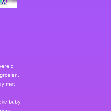
wereld
 groeien.
ay met
ieke baby
riers