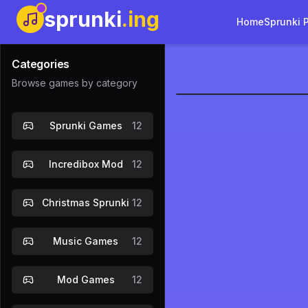
sprunki
.ing
Home
Sprunki 
Categories
Browse games by category
Sprunki Ba
Sprunki Games
12
Speel Nu
Incredibox Mod
12
Christmas Sprunki
12
Music Games
12
Mod Games
12