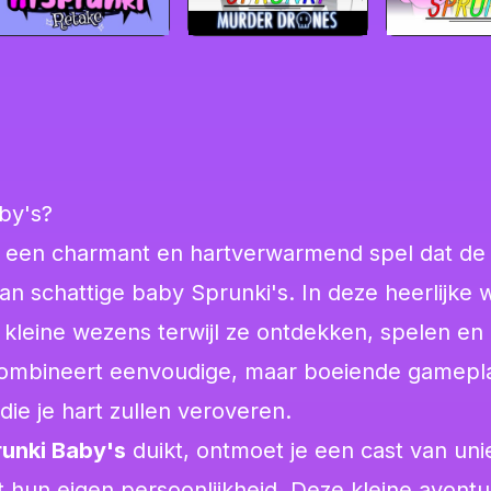
by's?
 een charmant en hartverwarmend spel dat de
an schattige baby Sprunki's. In deze heerlijke 
e kleine wezens terwijl ze ontdekken, spelen en
ombineert eenvoudige, maar boeiende gamepl
die je hart zullen veroveren.
unki Baby's
duikt, ontmoet je een cast van un
t hun eigen persoonlijkheid. Deze kleine avontu