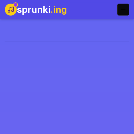
sprunki
.ing
Sprunki Spruted
Speel Nu