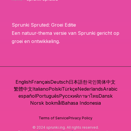
Sprunki Spruted: Groei Editie
Een natuur-thema versie van Sprunki gericht op
groei en ontwikkeling.
English
Français
Deutsch
日本語
한국인
简体中文
繁體中文
Italiano
Polski
Türkçe
Nederlands
Arabic
español
Português
Русский
ภาษาไทย
Dansk
Norsk bokmål
Bahasa Indonesia
Terms of Service
Privacy Policy
© 2024 sprunki.ing. All rights reserved.