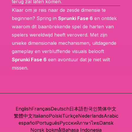
terug zal laten komen.
Klaar om je reis naar de zesde dimensie te
beginnen? Spring in
Sprunki Fase 6
en ontdek
waarom dit baanbrekende spel de harten van
spelers wereldwijd heeft veroverd. Met zijn
unieke dimensionale mechanismen, uitdagende
gameplay en verbluffende visuals belooft
Sprunki Fase 6
een avontuur dat je niet wilt
missen.
English
Français
Deutsch
日本語
한국인
简体中文
繁體中文
Italiano
Polski
Türkçe
Nederlands
Arabic
español
Português
Русский
ภาษาไทย
Dansk
Norsk bokmål
Bahasa Indonesia