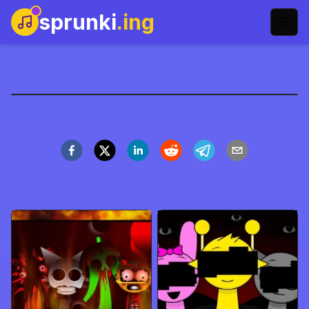
sprunki
.ing
Sprunki Phase 6
Speel Nu