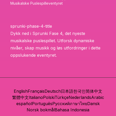
Musikalske Puslespilleventyret
sprunki-phase-4-title
Dykk ned i Sprunki Fase 4, det nyeste
musikalske puslespillet. Utforsk dynamiske
nivåer, skap musikk og løs utfordringer i dette
oppslukende eventyret.
English
Français
Deutsch
日本語
한국인
简体中文
繁體中文
Italiano
Polski
Türkçe
Nederlands
Arabic
español
Português
Русский
ภาษาไทย
Dansk
Norsk bokmål
Bahasa Indonesia