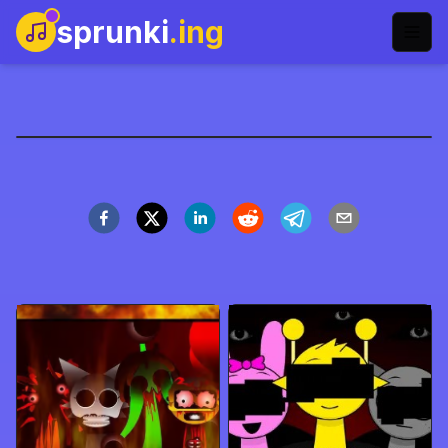
sprunki
.ing
Spill Sprunki Fase 4
Online | Opplev det
Ultimate Musikalske
Puslespilleventyret
Speel Nu