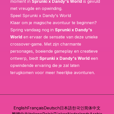
moment in
Sprunki x Dandy's World
is gevuld
met vreugde en opwinding.
Speel Sprunki x Dandy's World
Klaar om je magische avontuur te beginnen?
Spring vandaag nog in
Sprunki x Dandy's
World
en ervaar de sensatie van deze unieke
crossover-game. Met zijn charmante
personages, boeiende gameplay en creatieve
ontwerp, biedt
Sprunki x Dandy's World
een
opwindende ervaring die je zal laten
terugkomen voor meer heerlijke avonturen.
English
Français
Deutsch
日本語
한국인
简体中文
繁體中文
Italiano
Polski
Türkçe
Nederlands
Arabic