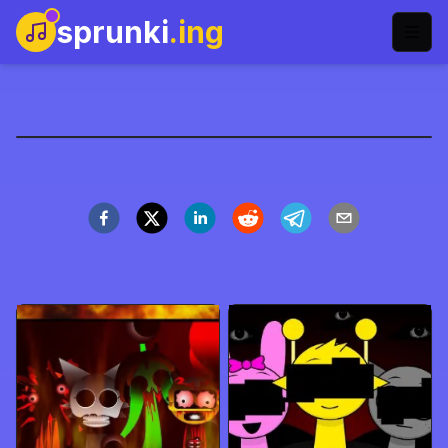
sprunki
.ing
Sprunki x Dandy's World
Speel Nu